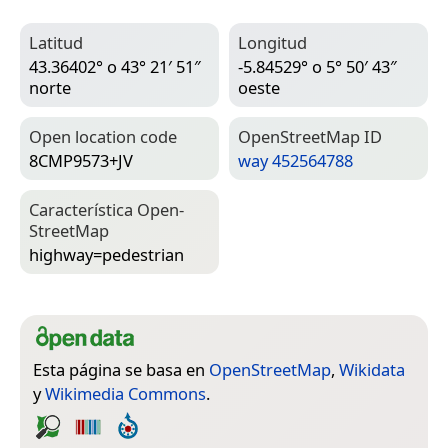
Latitud
Longitud
43.36402° o 43° 21′ 51″
-5.84529° o 5° 50′ 43″
norte
oeste
Open location code
Open­Street­Map ID
8CMP9573+JV
way 452564788
Característica Open­
Street­Map
highway=­pedestrian
Esta página se basa en
OpenStreetMap
,
Wikidata
y
Wikimedia Commons
.