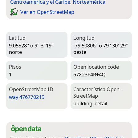
Centroamérica y el Caribe
,
Norteamérica
Ver en Open­Street­Map
Latitud
Longitud
9.05528° o 9° 3′ 19″
-79.50806° o 79° 30′ 29″
norte
oeste
Pisos
Open location code
1
67X23F4R+4Q
Open­Street­Map ID
Característica Open­
Street­Map
way 476770219
building=­retail