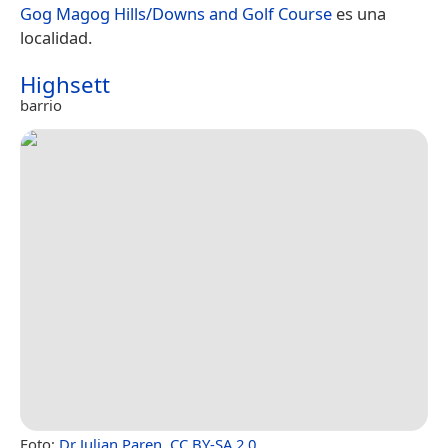
Gog Magog Hills/Downs and Golf Course
es una
localidad.
Highsett
barrio
Foto:
Dr Julian Paren
,
CC BY-SA 2.0
.