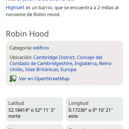
Highsett
es un barrio, que se encuentra a 2 millas al
noroeste de Robin Hood.
Robin Hood
Categoría:
edificio
Ubicación:
Cambridge District
,
Consejo del
Condado de Cambridgeshire
,
Inglaterra
,
Reino
Unido
,
Islas Británicas
,
Europa
Ver en Open­Street­Map
Latitud
Longitud
52.18414° o 52° 11′ 3″
0.17236° o 0° 10′ 21″
norte
este