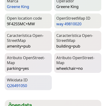
Marca
Operador
Greene King
Greene King
Open location code
Open­Street­Map ID
9F4255MC+MW
way 49810020
Característica Open­
Característica Open­
Street­Map
Street­Map
amenity=­pub
building=­pub
Atributo Open­Street­
Atributo Open­Street­
Map
Map
parking=­yes
wheelchair=­no
Wiki­data ID
Q26491050