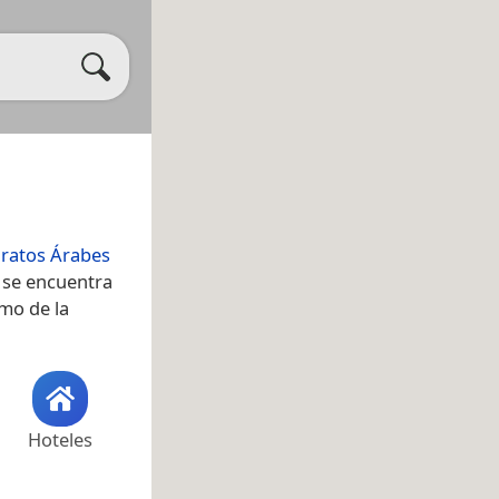
ratos Árabes
omo de la
Hoteles