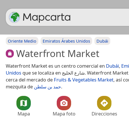
Oriente Medio
Emiratos Árabes Unidos
Dubái
Waterfront Market
Waterfront Market es un centro comercial en
Dubái
,
Emi
Unidos
que se localiza en شارع الخليج. Waterfront Market se encuentra
cerca del mercado de
Fruits & Vegetables Market
, así c
mezquita de
حمد بن سلطن
.
Mapa
Mapa foto
Direcciones