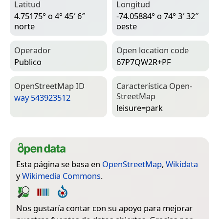
Latitud
Longitud
4.75175° o 4° 45′ 6″
-74.05884° o 74° 3′ 32″
norte
oeste
Operador
Open location code
Publico
67P7QW2R+PF
Open­Street­Map ID
Característica Open­
Street­Map
way 543923512
leisure=­park
Esta página se basa en
OpenStreetMap
,
Wikidata
y
Wikimedia Commons
.
Nos gustaría contar con su apoyo para mejorar