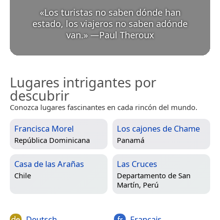
«
Los turistas no saben dónde han
estado, los viajeros no saben adónde
van.
»
—
Paul Theroux
Lugares intrigantes por
descubrir
Conozca lugares fascinantes en cada rincón del mundo.
Francisca Morel
Los cajones de Chame
República Dominicana
Panamá
Casa de las Arañas
Las Cruces
Chile
Departamento de San
Martín, Perú
Deutsch
Français