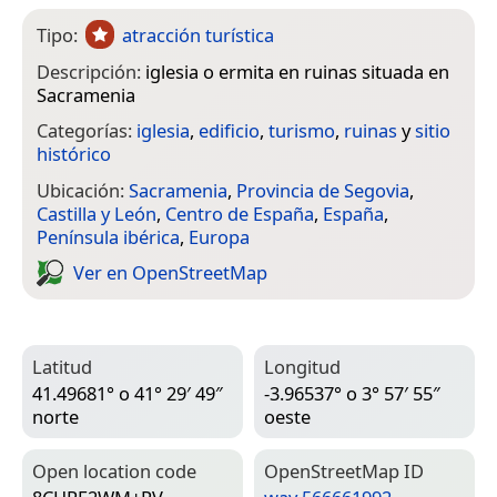
Tipo:
atracción turística
Descripción:
iglesia o ermita en ruinas situada en
Sacramenia
Categorías:
iglesia
,
edificio
,
turismo
,
ruinas
y
sitio
histórico
Ubicación:
Sacramenia
,
Provincia de Segovia
,
Castilla y León
,
Centro de España
,
España
,
Península ibérica
,
Europa
Ver en Open­Street­Map
Latitud
Longitud
41.49681° o 41° 29′ 49″
-3.96537° o 3° 57′ 55″
norte
oeste
Open location code
Open­Street­Map ID