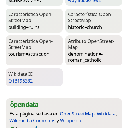
8CHRF2WM+PV
way 566661992
Característica Open­
Característica Open­
Street­Map
Street­Map
building=­ruins
historic=­church
Característica Open­
Atributo Open­Street­
Street­Map
Map
tourism=­attraction
denomination=­
roman_catholic
Wiki­data ID
Q18196382
Esta página se basa en
OpenStreetMap
,
Wikidata
,
Wikimedia Commons
y
Wikipedia
.