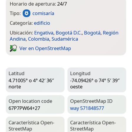
Horario de apertura:
24/7
Tipo:
comisaría
Categoría:
edificio
Ubicación:
Engativa
,
Bogotá D.C.
,
Bogotá
,
Región
Andina
,
Colombia
,
Sudamérica
Ver en Open­Street­Map
Latitud
Longitud
4.71005° o 4° 42′ 36″
-74.09426° o 74° 5′ 39″
norte
oeste
Open location code
Open­Street­Map ID
67P7PW64+27
way 571848577
Característica Open­
Característica Open­
Street­Map
Street­Map