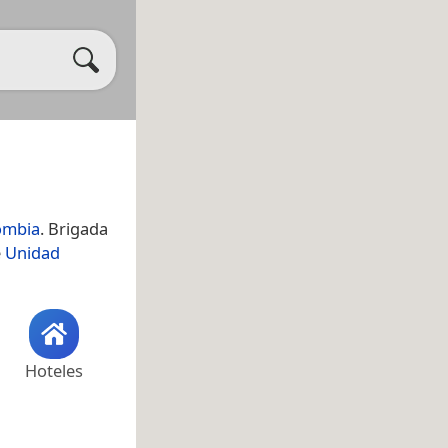
ombia
. Brigada
e
Unidad
Hoteles