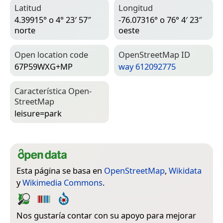
Latitud
Longitud
4.39915° o 4° 23′ 57″
-76.07316° o 76° 4′ 23″
norte
oeste
Open location code
Open­Street­Map ID
67P59WXG+MP
way 612092775
Característica Open­
Street­Map
leisure=­park
Esta página se basa en
OpenStreetMap
,
Wikidata
y
Wikimedia Commons
.
Nos gustaría contar con su apoyo para mejorar