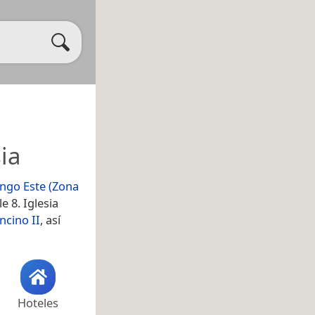
ia
ngo Este (Zona
e 8. Iglesia
ncino II
, así
Hoteles