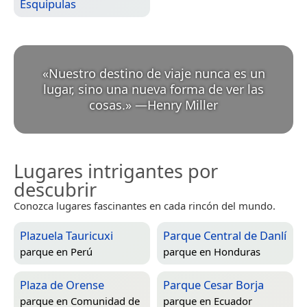
Esquipulas
«
Nuestro destino de viaje nunca es un
lugar, sino una nueva forma de ver las
cosas.
»
—
Henry Miller
Lugares intrigantes por
descubrir
Conozca lugares fascinantes en cada rincón del mundo.
Plazuela Tauricuxi
Parque Central de Danlí
parque en
Perú
parque en
Honduras
Plaza de Orense
Parque Cesar Borja
parque en
Comunidad de
parque en
Ecuador