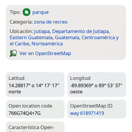
Tipo:
parque
Categoría:
zona de recreo
Ubicación:
Jutiapa
,
Departamento de Jutiapa
,
Eastern Guatemala
,
Guatemala
,
Centroamérica y
el Caribe
,
Norteamérica
Ver en Open­Street­Map
Latitud
Longitud
14.28817° o 14° 17′ 17″
-89.89369° o 89° 53′ 37″
norte
oeste
Open location code
Open­Street­Map ID
766G74Q4+7G
way 618971419
Característica Open­