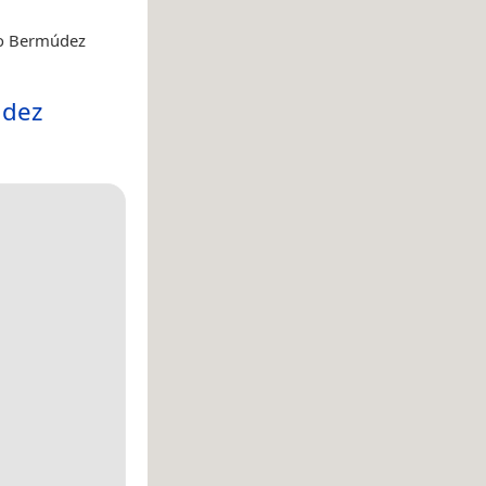
fo Bermúdez
údez