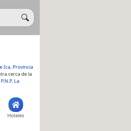
e Ica
,
Provincia
tra cerca de la
P.N.P. La
Hoteles