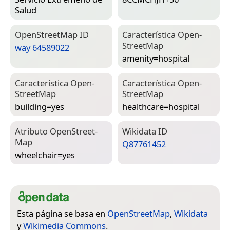
Salud
Open­Street­Map ID
Característica Open­
Street­Map
way 64589022
amenity=­hospital
Característica Open­
Característica Open­
Street­Map
Street­Map
building=­yes
healthcare=­hospital
Atributo Open­Street­
Wiki­data ID
Map
Q87761452
wheelchair=­yes
Esta página se basa en
OpenStreetMap
,
Wikidata
y
Wikimedia Commons
.