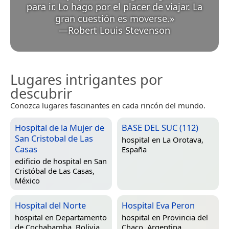
para ir. Lo hago por el placer de viajar. La
gran cuestión es moverse.
»
—
Robert Louis Stevenson
Lugares intrigantes por
descubrir
Conozca lugares fascinantes en cada rincón del mundo.
Hospital de la Mujer de
BASE DEL SUC (112)
San Cristobal de Las
hospital en
La Orotava,
Casas
España
edificio de hospital en
San
Cristóbal de Las Casas,
México
Hospital del Norte
Hospital Eva Peron
hospital en
Departamento
hospital en
Provincia del
de Cochabamba, Bolivia
Chaco, Argentina