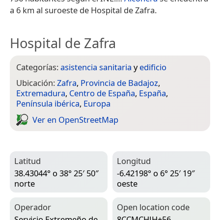
a 6 km al suroeste de Hospital de Zafra.
Hospital de Zafra
Categorías:
asistencia sanitaria
y
edificio
Ubicación:
Zafra
,
Provincia de Badajoz
,
Extremadura
,
Centro de España
,
España
,
Península ibérica
,
Europa
Ver en Open­Street­Map
Latitud
Longitud
38.43044° o 38° 25′ 50″
-6.42198° o 6° 25′ 19″
norte
oeste
Operador
Open location code
Servicio Extremeño de
8CCMCHJH+56