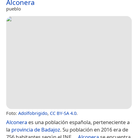
Alconera
pueblo
Foto:
Adolfobrigido
,
CC BY-SA 4.0
.
Alconera
es una población española, perteneciente a
la
provincia de Badajoz
. Su población en 2016 era de
756 habitantes según el INE.​…
Alconera
se encuentra