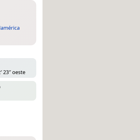
américa
′ 23″ oeste
D