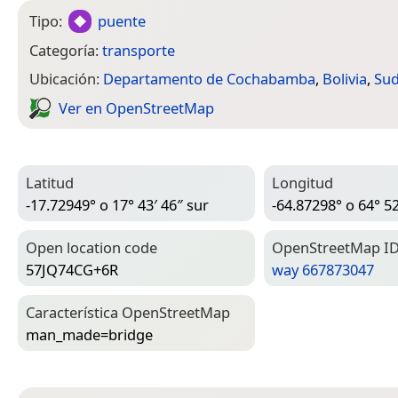
Tipo:
puente
Categoría:
transporte
Ubicación:
Departamento de Cochabamba
,
Bolivia
,
Sud
Ver en Open­Street­Map
Latitud
Longitud
-17.72949° o 17° 43′ 46″ sur
-64.87298° o 64° 52
Open location code
Open­Street­Map I
57JQ74CG+6R
way 667873047
Característica Open­Street­Map
man_made=­bridge