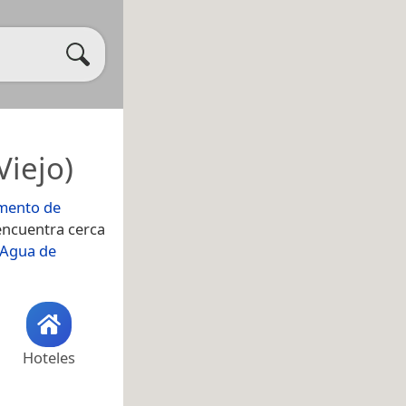
Viejo)
mento de
 encuentra cerca
 Agua de
Hoteles