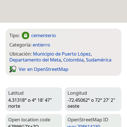
Tipo:
cementerio
Categoría:
entierro
Ubicación:
Municipio de Puerto López
,
Departamento del Meta
,
Colombia
,
Sudamérica
Ver en Open­Street­Map
Latitud
Longitud
4.31318° o 4° 18′ 47″
-72.45062° o 72° 27′ 2″
norte
oeste
Open location code
Open­Street­Map ID
67P98G7X+7Q
way 708614230