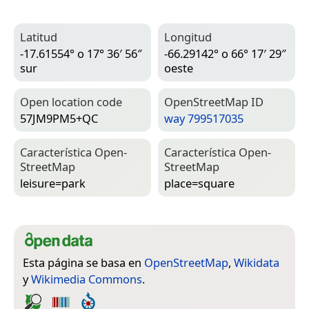
Latitud
Longitud
-17.61554° o 17° 36′ 56″
-66.29142° o 66° 17′ 29″
sur
oeste
Open location code
Open­Street­Map ID
57JM9PM5+QC
way 799517035
Característica Open­
Característica Open­
Street­Map
Street­Map
leisure=­park
place=­square
Esta página se basa en
OpenStreetMap
,
Wikidata
y
Wikimedia Commons
.