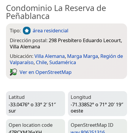
Condominio La Reserva de
Peñablanca
Tipo:
área residencial
Dirección postal:
298 Presbítero Eduardo Lecourt,
Villa Alemana
Ubicación:
Villa Alemana
,
Marga Marga
,
Región de
Valparaíso
,
Chile
,
Sudamérica
Ver en Open­Street­Map
Latitud
Longitud
-33.0476° o 33° 2′ 51″
-71.33852° o 71° 20′ 19″
sur
oeste
Open location code
Open­Street­Map ID
47RCXM26+XH
way 806251316