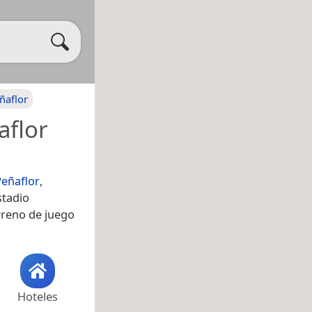
ñaflor
aflor
Peñaflor
,
stadio
rreno de juego
Hoteles