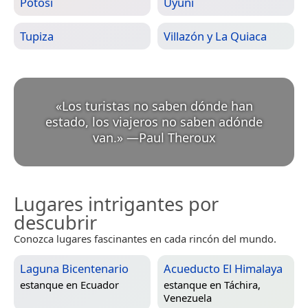
Potosí
Uyuni
Tupiza
Villazón y La Quiaca
«
Los turistas no saben dónde han
estado, los viajeros no saben adónde
van.
»
—
Paul Theroux
Lugares intrigantes por
descubrir
Conozca lugares fascinantes en cada rincón del mundo.
Laguna Bicentenario
Acueducto El Himalaya
estanque en
Ecuador
estanque en
Táchira,
Venezuela