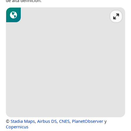
de alta definición.
©
Stadia Maps
,
Airbus DS
,
CNES
,
PlanetObserver
y
Copernicus