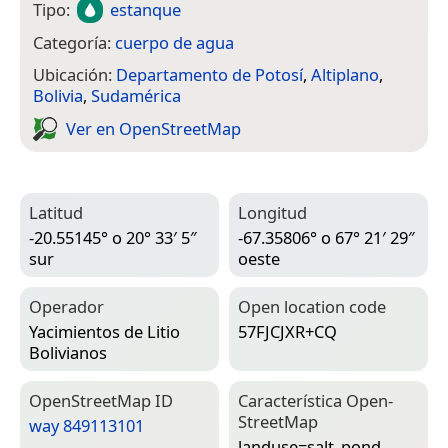
Tipo:
estanque
Categoría:
cuerpo de agua
Ubicación:
Departamento de Potosí
,
Altiplano
,
Bolivia
,
Sudamérica
Ver en Open­Street­Map
Latitud
Longitud
-20.55145° o 20° 33′ 5″
-67.35806° o 67° 21′ 29″
sur
oeste
Operador
Open location code
Yacimientos de Litio
57FJCJXR+CQ
Bolivianos
Open­Street­Map ID
Característica Open­
Street­Map
way 849113101
landuse=­salt_pond