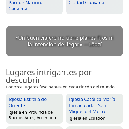
Parque Nacional
Ciudad Guayana
Canaima
«
Un buen viajero no tiene planes fijos ni
la intención de llegar.
»
—
Lǎozǐ
Lugares intrigantes por
descubrir
Conozca lugares fascinantes en cada rincón del mundo.
Iglesia Estrella de
Iglesia Católica María
Oriente
Inmaculada - San
Miguel del Morro
iglesia en
Provincia de
Buenos Aires, Argentina
iglesia en
Ecuador