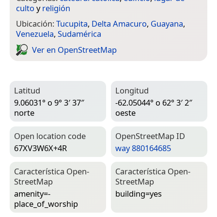
culto
y
religión
Ubicación:
Tucupita
,
Delta Amacuro
,
Guayana
,
Venezuela
,
Sudamérica
Ver en Open­Street­Map
Latitud
Longitud
9.06031° o 9° 3′ 37″
-62.05044° o 62° 3′ 2″
norte
oeste
Open location code
Open­Street­Map ID
67XV3W6X+4R
way 880164685
Característica Open­
Característica Open­
Street­Map
Street­Map
amenity=­
building=­yes
place_of_worship