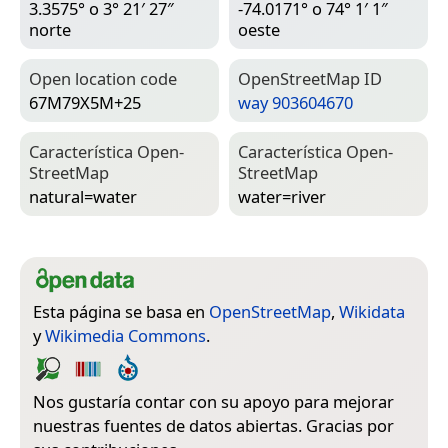
3.3575° o 3° 21′ 27″
-74.0171° o 74° 1′ 1″
norte
oeste
Open location code
Open­Street­Map ID
67M79X5M+25
way 903604670
Característica Open­
Característica Open­
Street­Map
Street­Map
natural=­water
water=­river
Esta página se basa en
OpenStreetMap
,
Wikidata
y
Wikimedia Commons
.
Nos gustaría contar con su apoyo para mejorar
nuestras fuentes de datos abiertas. Gracias por