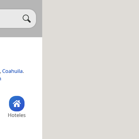
,
Coahuila
.
n
Hoteles