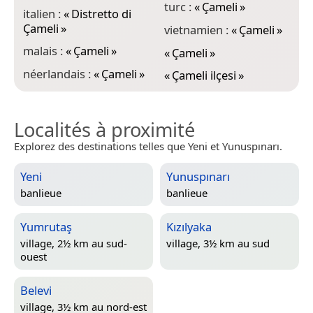
turc :
«
Çameli
»
italien :
«
Distretto di
Çameli
»
vietnamien :
«
Çameli
»
malais :
«
Çameli
»
«
Çameli
»
néerlandais :
«
Çameli
»
«
Çameli ilçesi
»
Localités à proximité
Explorez des destinations telles que Yeni et Yunuspınarı.
Yeni
Yunuspınarı
banlieue
banlieue
Yumrutaş
Kızılyaka
village, 2½ km au sud-
village, 3½ km au sud
ouest
Belevi
village, 3½ km au nord-est