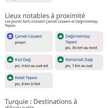
Lieux notables à proximité
Les points forts incluent Çameli Cezaevi et Değirmentaşı
Tepesi.
Çameli Cezaevi
Değirmentaşı
Tepesi
prison
pic, 3½ km au nord
Kızıl Dağ
Kömürlük Dağı
pic, 4 km au sud-est
pic, 7 km au sud
Kelali Tepesi
pic, 8 km à l’est
Turquie
: Destinations à
découvrir