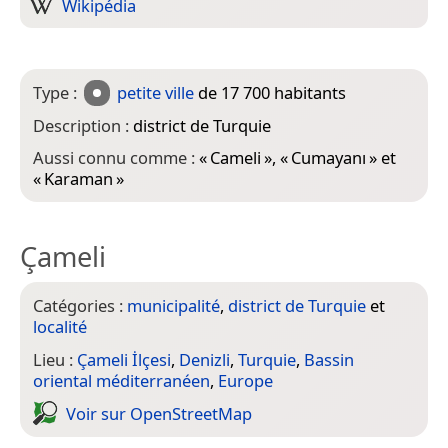
Wikipédia
Type :
petite ville
de 17 700 habitants
Description :
district de Turquie
Aussi connu comme :
«
Cameli
», «
Cumayanı
» et
«
Karaman
»
Çameli
Catégories :
municipalité
,
district de Turquie
et
localité
Lieu :
Çameli İlçesi
,
Denizli
,
Turquie
,
Bassin
oriental méditerranéen
,
Europe
Voir sur Open­Street­Map