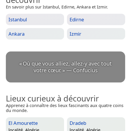
En savoir plus sur Istanbul, Edirne, Ankara et Izmir.
Istanbul
Edirne
Ankara
Izmir
«
Où que vous alliez, allez-y avec tout
votre cœur.
»
—
Confucius
Lieux curieux à découvrir
Apprenez à connaître des lieux fascinants aux quatre coins
du monde.
El Amourette
Dradeb
localité,
Algérie
localité,
Algérie