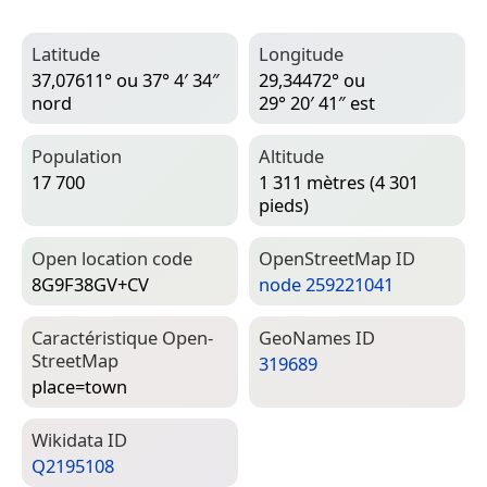
Latitude
Longitude
37,07611° ou 37° 4′ 34″
29,34472° ou
nord
29° 20′ 41″ est
Population
Altitude
17 700
1 311 mètres (4 301
pieds)
Open location code
Open­Street­Map ID
8G9F38GV+CV
node 259221041
Caractéristique Open­
Geo­Names ID
Street­Map
319689
place=­town
Wiki­data ID
Q2195108