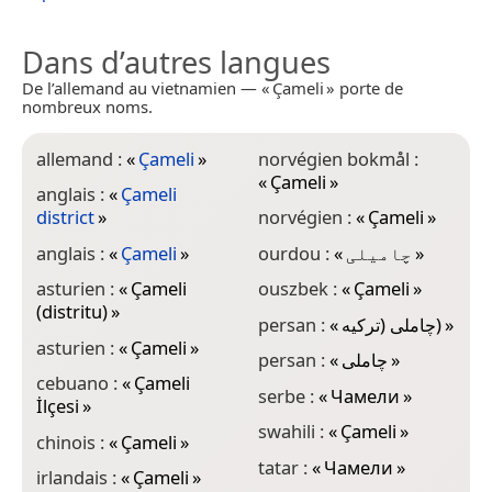
Dans d’autres langues
De l’allemand au vietnamien — « Çameli » porte de
nombreux noms.
allemand :
«
Çameli
»
norvégien bokmål :
«
Çameli
»
anglais :
«
Çameli
district
»
norvégien :
«
Çameli
»
anglais :
«
Çameli
»
ourdou :
«
چامیلی
»
asturien :
«
Çameli
ouszbek :
«
Çameli
»
(distritu)
»
persan :
«
چاملی (ترکیه)
»
asturien :
«
Çameli
»
persan :
«
چاملی
»
cebuano :
«
Çameli
serbe :
«
Чамели
»
İlçesi
»
swahili :
«
Çameli
»
chinois :
«
Çameli
»
tatar :
«
Чамели
»
irlandais :
«
Çameli
»