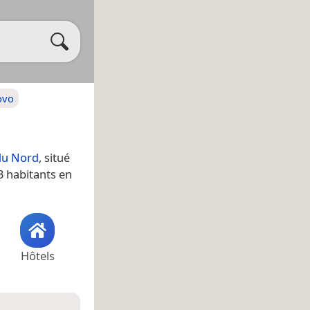
ovo
du Nord
, situé
03 habitants en
Hôtels