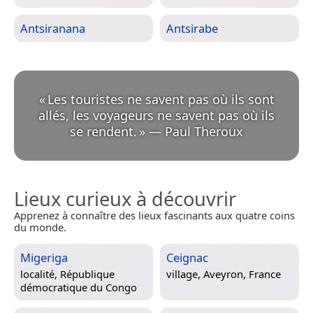
Antsiranana
Antsirabe
«
Les touristes ne savent pas où ils sont
allés, les voyageurs ne savent pas où ils
se rendent.
»
—
Paul Theroux
Lieux curieux à découvrir
Apprenez à connaître des lieux fascinants aux quatre coins
du monde.
Migeriga
Ceignac
localité,
République
village,
Aveyron, France
démocratique du Congo