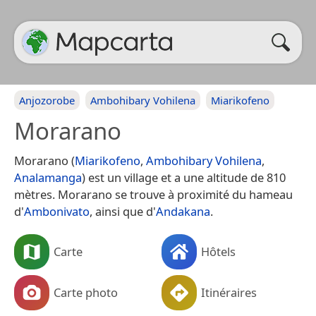
Anjozorobe
Ambohibary Vohilena
Miarikofeno
Morarano
Morarano (
Miarikofeno
,
Ambohibary Vohilena
,
Analamanga
) est un village et a une altitude de 810
mètres. Morarano se trouve à proximité du hameau
d'
Ambonivato
, ainsi que d'
Andakana
.
Carte
Hôtels
Carte photo
Itinéraires