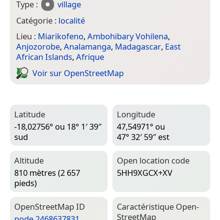
Type :
village
Catégorie :
localité
Lieu :
Miarikofeno
,
Ambohibary Vohilena
,
Anjozorobe
,
Analamanga
,
Madagascar
,
East
African Islands
,
Afrique
Voir sur Open­Street­Map
Latitude
Longitude
-18,02756° ou 18° 1′ 39″
47,54971° ou
sud
47° 32′ 59″ est
Altitude
Open location code
810 mètres (2 657
5HH9XGCX+XV
pieds)
Open­Street­Map ID
Caractéristique Open­
Street­Map
node 2468637831