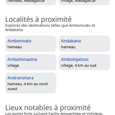
hameau,
Madagascar
village,
Madagascar
Localités à proximité
Explorez des destinations telles que Ambonivato et
Andakana.
Ambonivato
Andakana
hameau
hameau
Ambohimasina
Ambohijatovo
village
village, 4 km au sud
Andranohara
hameau, 4 km au nord-
ouest
Lieux notables à proximité
Les points forts incluent Farihy Amparihibe et Vohilena.