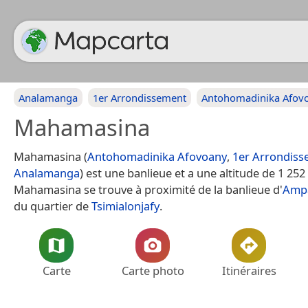
Analamanga
1er Arrondissement
Antohomadinika Afov
Mahamasina
Mahamasina (
Antohomadinika Afovoany
,
1er Arrondis
Analamanga
) est une banlieue et a une altitude de 1 252
Mahamasina se trouve à proximité de la banlieue d'
Amp
du quartier de
Tsimialonjafy
.
Carte
Carte photo
Itinéraires