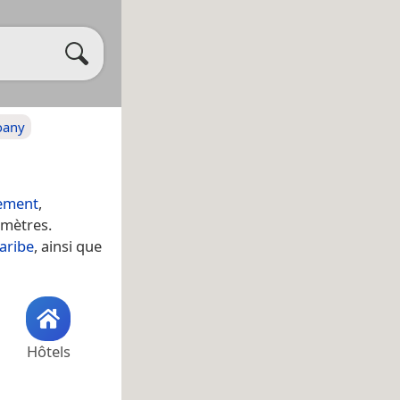
oany
sement
,
 mètres.
aribe
, ainsi que
Hôtels