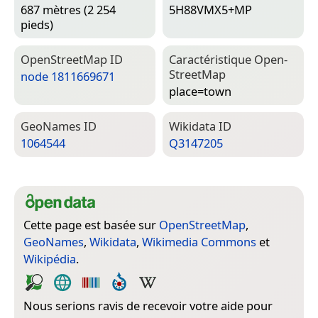
687 mètres (2 254
5H88VMX5+MP
pieds)
Open­Street­Map ID
Caractéristique Open­
Street­Map
node 1811669671
place=­town
Geo­Names ID
Wiki­data ID
1064544
Q3147205
Cette page est basée sur
OpenStreetMap
,
GeoNames
,
Wikidata
,
Wikimedia Commons
et
Wikipédia
.
Nous serions ravis de recevoir votre aide pour