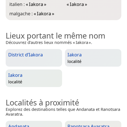
italien :
«
Iakora
»
«
Iakora
»
malgache :
«
Iakora
»
Lieux portant le même nom
Découvrez d’autres lieux nommés « Iakora ».
District d’Iakora
Iakora
localité
Iakora
localité
Localités à proximité
Explorez des destinations telles que Andanata et Ranotsara
Avaratra.
Andanata
Ranotsara Avaratra