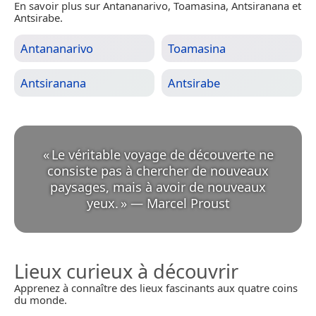
En savoir plus sur Antananarivo, Toamasina, Antsiranana et
Antsirabe.
Antananarivo
Toamasina
Antsiranana
Antsirabe
«
Le véritable voyage de découverte ne
consiste pas à chercher de nouveaux
paysages, mais à avoir de nouveaux
yeux.
»
—
Marcel Proust
Lieux curieux à découvrir
Apprenez à connaître des lieux fascinants aux quatre coins
du monde.