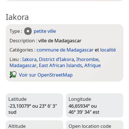
Iakora
Type :
petite ville
Description :
ville de Madagascar
Catégories :
commune de Madagascar
et
localité
Lieu :
Iakora
,
District d’Iakora
,
Ihorombe
,
Madagascar
,
East African Islands
,
Afrique
Voir sur Open­Street­Map
Latitude
Longitude
-23,10079° ou 23° 6′ 3″
46,65934° ou
sud
46° 39′ 34″ est
Altitude
Open location code