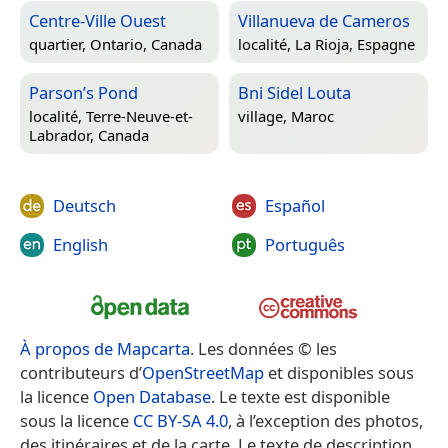
Centre-Ville Ouest
Villanueva de Cameros
quartier,
Ontario, Canada
localité,
La Rioja, Espagne
Parson’s Pond
Bni Sidel Louta
localité,
Terre-Neuve-et-
village,
Maroc
Labrador, Canada
Deutsch
Español
English
Português
À propos de Mapcarta
. Les données © les
contributeurs d’
OpenStreetMap
et disponibles sous
la licence
Open Database
. Le texte est disponible
sous la licence
CC BY-SA 4.0
, à l’exception des photos,
des itinéraires et de la carte. Le texte de description