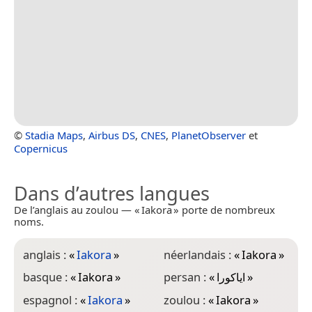
©
Stadia Maps
,
Airbus DS
,
CNES
,
PlanetObserver
et
Copernicus
Dans d’autres langues
De l’anglais au zoulou — « Iakora » porte de nombreux
noms.
anglais :
«
Iakora
»
néerlandais :
«
Iakora
»
basque :
«
Iakora
»
persan :
«
ایاکورا
»
espagnol :
«
Iakora
»
zoulou :
«
Iakora
»