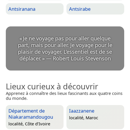
Antsiranana
Antsirabe
«
Je ne voyage pas pour aller quelque
part, mais pour aller. Je voyage pour le
plaisir de voyager. L’essentiel est de se
déplacer.
»
—
Robert Louis Stevenson
Lieux curieux à découvrir
Apprenez à connaître des lieux fascinants aux quatre coins
du monde.
Département de
Iaazzanene
Niakaramandougou
localité,
Maroc
localité,
Côte d’Ivoire