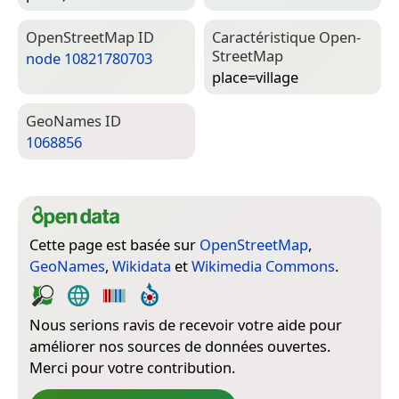
Open­Street­Map ID
Caractéristique Open­
Street­Map
node 10821780703
place=­village
Geo­Names ID
1068856
Cette page est basée sur
OpenStreetMap
,
GeoNames
,
Wikidata
et
Wikimedia Commons
.
Nous serions ravis de recevoir votre aide pour
améliorer nos sources de données ouvertes.
Merci pour votre contribution.