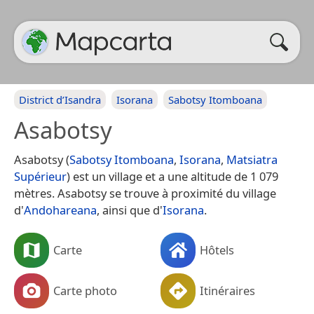
District d’Isandra
Isorana
Sabotsy Itomboana
Asabotsy
Asabotsy (
Sabotsy Itomboana
,
Isorana
,
Matsiatra
Supérieur
) est un village et a une altitude de 1 079
mètres. Asabotsy se trouve à proximité du village
d'
Andohareana
, ainsi que d'
Isorana
.
Carte
Hôtels
Carte photo
Itinéraires