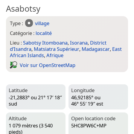
Asabotsy
Type :
village
Catégorie :
localité
Lieu :
Sabotsy Itomboana
,
Isorana
,
District
d’Isandra
,
Matsiatra Supérieur
,
Madagascar
,
East
African Islands
,
Afrique
Voir sur Open­Street­Map
Latitude
Longitude
-21,2883° ou 21° 17′ 18″
46,92185° ou
sud
46° 55′ 19″ est
Altitude
Open location code
1 079 mètres (3 540
5HC8PW6C+MP
pieds)