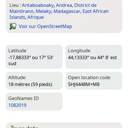
Lieu :
Antaboaboaky
,
Andrea
,
District de
Maintirano
,
Melaky
,
Madagascar
,
East African
Islands
,
Afrique
Voir sur Open­Street­Map
Latitude
Longitude
-17,88333° ou 17° 53′
44,13333° ou 44° 8′ est
sud
Altitude
Open location code
18 mètres (59 pieds)
5HJ6448M+M8
Geo­Names ID
1082019