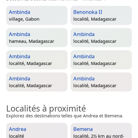
Ambinda
Benonoka II
village,
Gabon
localité,
Madagascar
Ambinda
Ambinda
hameau,
Madagascar
localité,
Madagascar
Ambinda
Ambinda
localité,
Madagascar
localité,
Madagascar
Ambinda
Ambinda
localité,
Madagascar
localité,
Madagascar
Localités à proximité
Explorez des destinations telles que Andrea et Bemena.
Andrea
Bemena
localité
localité, 2½ km au nord-