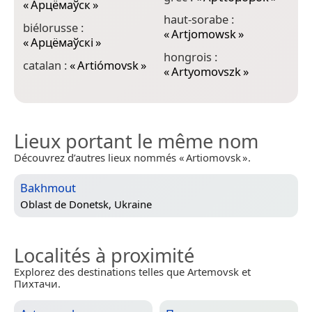
«
Арцёмаўск
»
haut-sorabe :
n
biélorusse :
«
Artjomowsk
»
«
«
Арцёмаўскі
»
hongrois :
o
catalan :
«
Artiómovsk
»
«
Artyomovszk
»
Lieux portant le même nom
Découvrez d’autres lieux nommés « Artiomovsk ».
Bakhmout
Oblast de Donetsk, Ukraine
Localités à proximité
Explorez des destinations telles que Artemovsk et
Пихтачи.