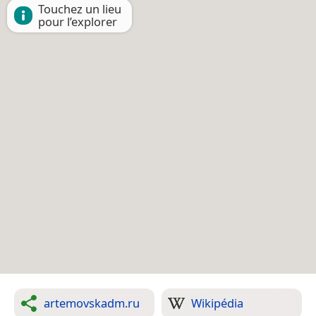
Touchez un lieu
pour l’explorer
artemovskadm.ru
Wikipédia