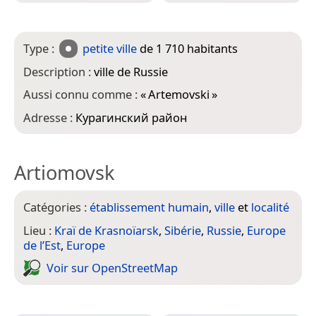
Type :
petite ville
de 1 710 habitants
Description :
ville de Russie
Aussi connu comme :
«
Artemovski
»
Adresse :
Курагинский район
Artiomovsk
Catégories :
établissement humain
,
ville
et
localité
Lieu :
Kraï de Krasnoïarsk
,
Sibérie
,
Russie
,
Europe
de l’Est
,
Europe
Voir sur Open­Street­Map