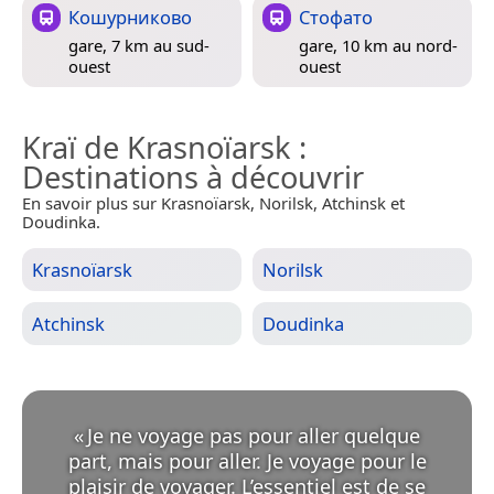
Кошурниково
Стофато
gare, 7 km au sud-
gare, 10 km au nord-
ouest
ouest
Kraï de Krasnoïarsk
:
Destinations à découvrir
En savoir plus sur Krasnoïarsk, Norilsk, Atchinsk et
Doudinka.
Krasnoïarsk
Norilsk
Atchinsk
Doudinka
«
Je ne voyage pas pour aller quelque
part, mais pour aller. Je voyage pour le
plaisir de voyager. L’essentiel est de se