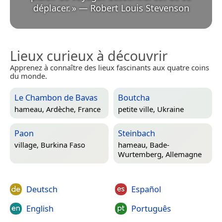
déplacer.
»
—
Robert Louis Stevenson
Lieux curieux à découvrir
Apprenez à connaître des lieux fascinants aux quatre coins
du monde.
Le Chambon de Bavas
Boutcha
hameau,
Ardèche, France
petite ville,
Ukraine
Paon
Steinbach
village,
Burkina Faso
hameau,
Bade-
Wurtemberg, Allemagne
Deutsch
Español
English
Português