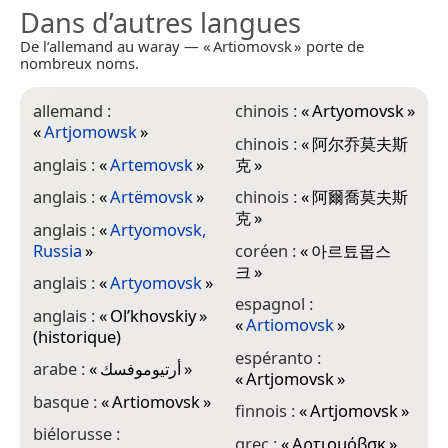
Dans d’autres langues
De l’allemand au waray — « Artiomovsk » porte de
nombreux noms.
allemand :
chinois :
«
Artyomovsk
»
i
«
Artjomowsk
»
chinois :
«
阿尔乔莫夫斯
i
anglais :
«
Artemovsk
»
克
»
j
anglais :
«
Artëmovsk
»
chinois :
«
阿爾喬莫夫斯
克
»
anglais :
«
Artyomovsk,
l
Russia
»
coréen :
«
아르툐몹스
«
크
»
anglais :
«
Artyomovsk
»
m
espagnol :
anglais :
«
Ol’khovskiy
»
n
«
Artiomovsk
»
(historique)
«
espéranto :
arabe :
«
أرتيوموفسك
»
n
«
Artjomovsk
»
«
basque :
«
Artiomovsk
»
finnois :
«
Artjomovsk
»
n
biélorusse :
grec :
«
Αρτιομόβσκ
»
«