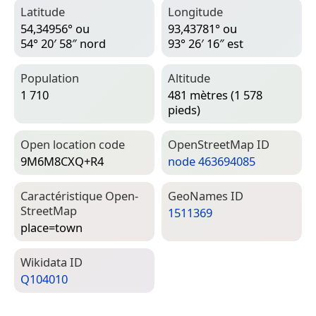
Latitude
Longitude
54,34956° ou
93,43781° ou
54° 20′ 58″ nord
93° 26′ 16″ est
Population
Altitude
1 710
481 mètres (1 578
pieds)
Open location code
Open­Street­Map ID
9M6M8CXQ+R4
node 463694085
Caractéristique Open­
Geo­Names ID
Street­Map
1511369
place=­town
Wiki­data ID
Q104010