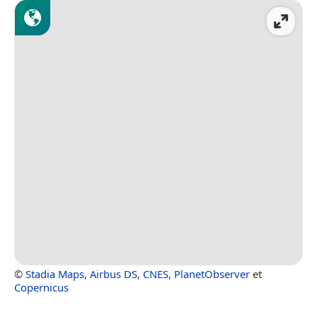
©
Stadia Maps
,
Airbus DS
,
CNES
,
PlanetObserver
et
Copernicus