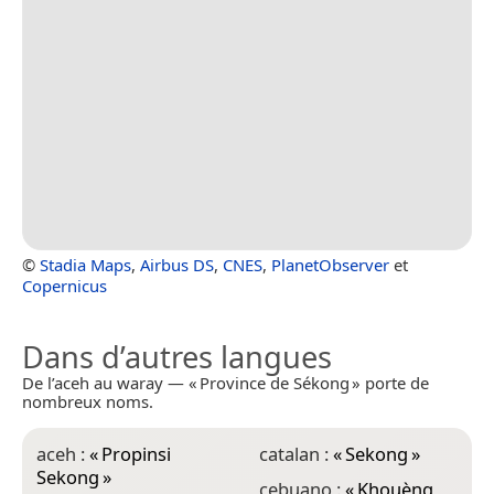
©
Stadia Maps
,
Airbus DS
,
CNES
,
PlanetObserver
et
Copernicus
Dans d’autres langues
De l’aceh au waray — « Province de Sékong » porte de
nombreux noms.
aceh :
«
Propinsi
catalan :
«
Sekong
»
e
Sekong
»
S
cebuano :
«
Khouèng