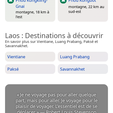
Phou Kongkling-
Phou Kongbôt
Gnai
montagne, 22 km au
sud-est
montagne, 18 km à
l’est
Laos
: Destinations à découvrir
En savoir plus sur Vientiane, Luang Prabang, Paksé et
Savannakhet.
Vientiane
Luang Prabang
Paksé
Savannakhet
«
Je ne voyage pas pour aller quelque
part, mais pour aller. Je voyage pour le
plaisir de voyager. L’essentiel est de se
déplacer.
»
—
Robert Louis Stevenson