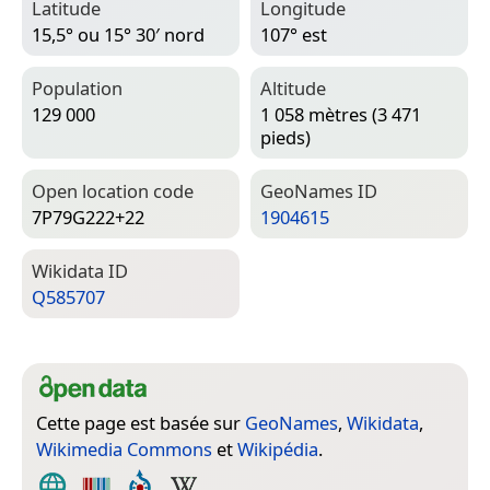
Latitude
Longitude
15,5° ou 15° 30′ nord
107° est
Population
Altitude
129 000
1 058 mètres (3 471
pieds)
Open location code
Geo­Names ID
7P79G222+22
1904615
Wiki­data ID
Q585707
Cette page est basée sur
GeoNames
,
Wikidata
,
Wikimedia Commons
et
Wikipédia
.