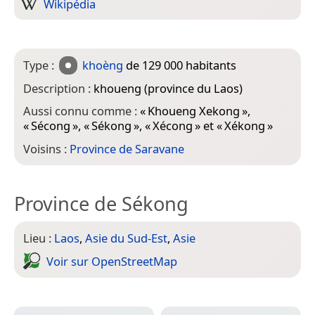
Wikipédia
Type :
khoèng
de 129 000 habitants
Description :
khoueng (province du Laos)
Aussi connu comme :
«
Khoueng Xekong
»,
«
Sécong
», «
Sékong
», «
Xécong
» et «
Xékong
»
Voisins :
Province de Saravane
Province de Sékong
Lieu :
Laos
,
Asie du Sud-Est
,
Asie
Voir sur Open­Street­Map