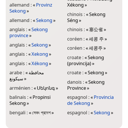
allemand :
«
Provinz
Xékong
»
f
Sekong
»
chinois :
«
Sekong
f
allemand :
«
Sekong
»
Séng
»
g
anglais :
«
Sekong
chinois :
«
塞公省
»
S
province
»
coréen :
«
세콩 주
»
g
anglais :
«
Sekong
»
પ્
coréen :
«
세콩주
»
anglais :
«
Xekong
»
g
croate :
«
Sekong
anglais :
«
Xékong
»
(provincija)
»
h
arabe :
«
محافظة
croate :
«
Sekong
»
h
سيكونغ
»
danois :
«
Sekong
h
arménien :
«
Սեկոնգ
»
Province
»
t
balinais :
«
Propinsi
espagnol :
«
Provincia
i
Sekong
»
de Sekong
»
X
bengali :
«
সেকং প্রদেশ
»
espagnol :
«
Sekong
»
i
X