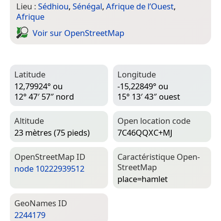
Lieu :
Sédhiou
,
Sénégal
,
Afrique de l’Ouest
,
Afrique
Voir sur Open­Street­Map
Latitude
Longitude
12,79924° ou
-15,22849° ou
12° 47′ 57″ nord
15° 13′ 43″ ouest
Altitude
Open location code
23 mètres (75 pieds)
7C46QQXC+MJ
Open­Street­Map ID
Caractéristique Open­
Street­Map
node 10222939512
place=­hamlet
Geo­Names ID
2244179