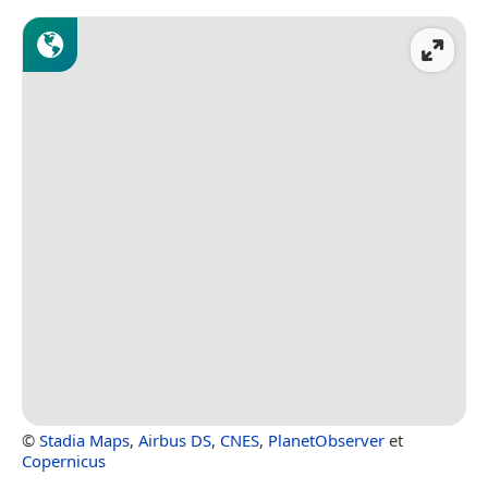
©
Stadia Maps
,
Airbus DS
,
CNES
,
PlanetObserver
et
Copernicus