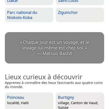
Dakar
Saint-Louis
Parc national du
Ziguinchor
Niokolo-Koba
«
Chaque jour est un voyage, et le
voyage lui-même est chez soi.
»
—
Matsuo Bashō
Lieux curieux à découvrir
Apprenez à connaître des lieux fascinants aux quatre coins
du monde.
Poinceau
Burtigny
localité,
Haïti
village,
Canton de Vaud,
Suisse