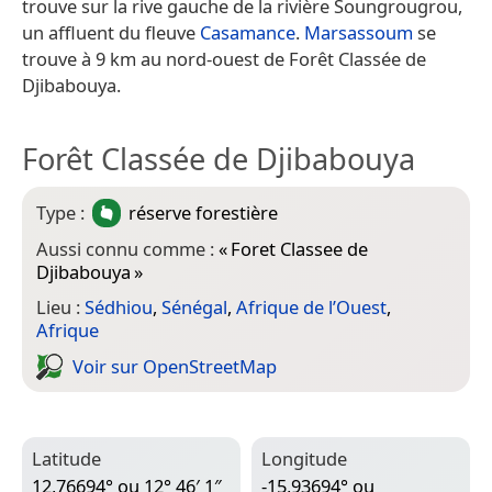
trouve sur la rive gauche de la rivière Soungrougrou,
un affluent du fleuve
Casamance
.
Marsassoum
se
trouve à 9 km au nord-ouest de Forêt Classée de
Djibabouya.
Forêt Classée de Djibabouya
Type :
réserve forestière
Aussi connu comme :
«
Foret Classee de
Djibabouya
»
Lieu :
Sédhiou
,
Sénégal
,
Afrique de l’Ouest
,
Afrique
Voir sur Open­Street­Map
Latitude
Longitude
12,76694° ou 12° 46′ 1″
-15,93694° ou