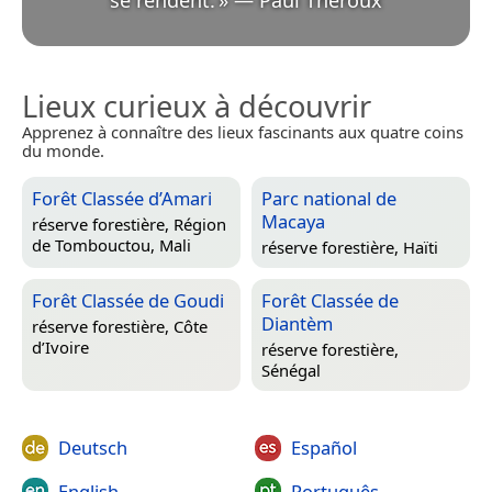
se rendent.
»
—
Paul Theroux
Lieux curieux à découvrir
Apprenez à connaître des lieux fascinants aux quatre coins
du monde.
Forêt Classée d’Amari
Parc national de
Macaya
réserve forestière,
Région
de Tombouctou, Mali
réserve forestière,
Haïti
Forêt Classée de Goudi
Forêt Classée de
Diantèm
réserve forestière,
Côte
d’Ivoire
réserve forestière,
Sénégal
Deutsch
Español
English
Português