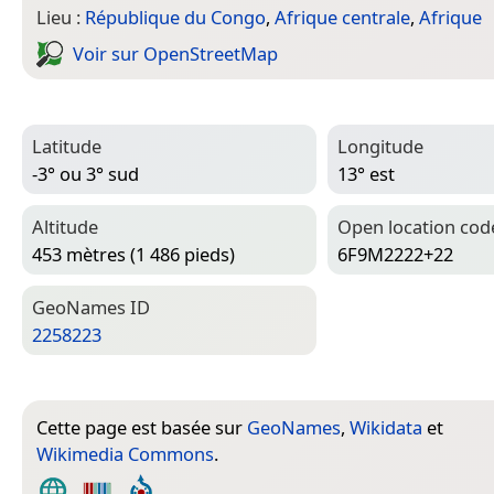
Lieu :
République du Congo
,
Afrique centrale
,
Afrique
Voir sur Open­Street­Map
Latitude
Longitude
-3° ou 3° sud
13° est
Altitude
Open location cod
453 mètres (1 486 pieds)
6F9M2222+22
Geo­Names ID
2258223
Cette page est basée sur
GeoNames
,
Wikidata
et
Wikimedia Commons
.