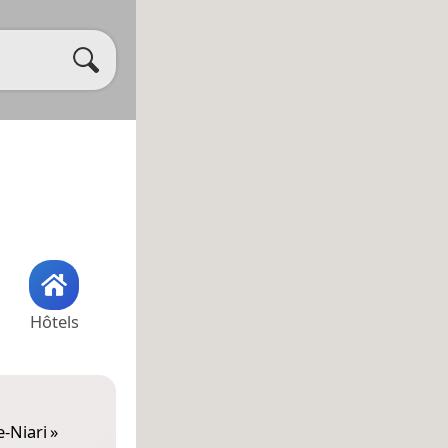
Hôtels
-Niari
»