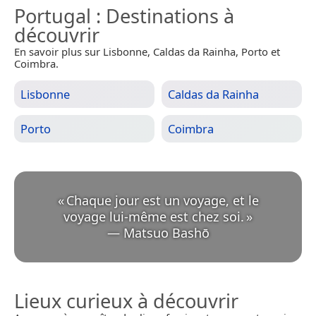
Portugal
: Destinations à
découvrir
En savoir plus sur Lisbonne, Caldas da Rainha, Porto et
Coimbra.
Lisbonne
Caldas da Rainha
Porto
Coimbra
«
Chaque jour est un voyage, et le
voyage lui-même est chez soi.
»
—
Matsuo Bashō
Lieux curieux à découvrir