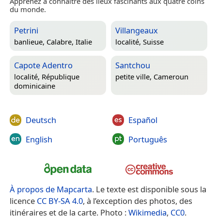
Apprenez à connaître des lieux fascinants aux quatre coins
du monde.
Petrini
Villangeaux
banlieue,
Calabre, Italie
localité,
Suisse
Capote Adentro
Santchou
localité,
République
petite ville,
Cameroun
dominicaine
Deutsch
Español
English
Português
À propos de Mapcarta
. Le texte est disponible sous la
licence
CC BY-SA 4.0
, à l’exception des photos, des
itinéraires et de la carte. Photo :
Wikimedia
,
CC0
.