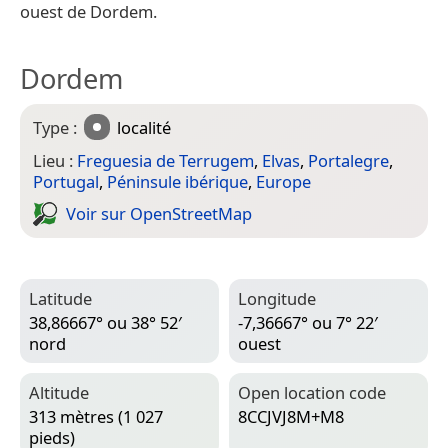
ouest de Dordem.
Dordem
Type :
localité
Lieu :
Freguesia de Terrugem
,
Elvas
,
Portalegre
,
Portugal
,
Péninsule ibérique
,
Europe
Voir sur Open­Street­Map
Latitude
Longitude
38,86667° ou 38° 52′
-7,36667° ou 7° 22′
nord
ouest
Altitude
Open location code
313 mètres (1 027
8CCJVJ8M+M8
pieds)