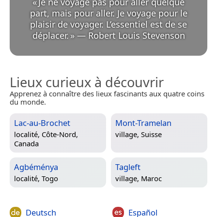
«
Je ne voyage pas pour aller quelque
part, mais pour aller. Je voyage pour le
plaisir de voyager. L’essentiel est de se
déplacer.
»
—
Robert Louis Stevenson
Lieux curieux à découvrir
Apprenez à connaître des lieux fascinants aux quatre coins
du monde.
Lac-au-Brochet
Mont-Tramelan
localité,
Côte-Nord,
village,
Suisse
Canada
Agbéménya
Tagleft
localité,
Togo
village,
Maroc
Deutsch
Español