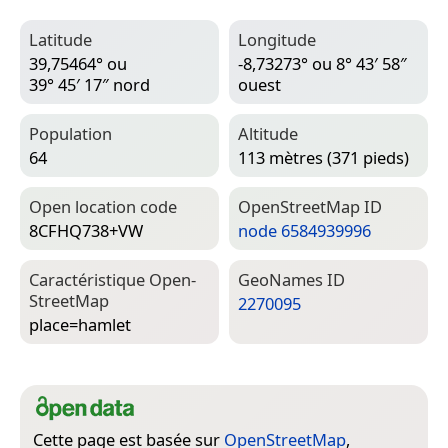
Latitude
Longitude
39,75464° ou
-8,73273° ou 8° 43′ 58″
39° 45′ 17″ nord
ouest
Population
Altitude
64
113 mètres (371 pieds)
Open location code
Open­Street­Map ID
8CFHQ738+VW
node 6584939996
Caractéristique Open­
Geo­Names ID
Street­Map
2270095
place=­hamlet
Cette page est basée sur
OpenStreetMap
,