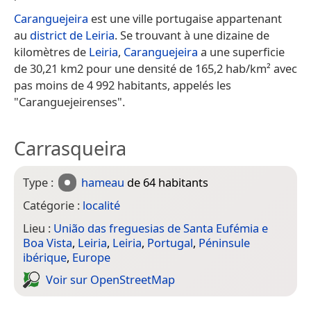
Caranguejeira
est une ville portugaise appartenant
au
district de Leiria
. Se trouvant à une dizaine de
kilomètres de
Leiria
,
Caranguejeira
a une superficie
de 30,21 km2 pour une densité de 165,2 hab/km² avec
pas moins de 4 992 habitants, appelés les
"Caranguejeirenses".
Carrasqueira
Type :
hameau
de 64 habitants
Catégorie :
localité
Lieu :
União das freguesias de Santa Eufémia e
Boa Vista
,
Leiria
,
Leiria
,
Portugal
,
Péninsule
ibérique
,
Europe
Voir sur Open­Street­Map