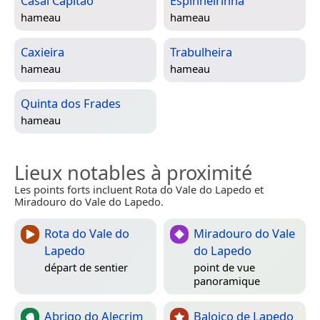
Casal Capitão
Espinheirinha
hameau
hameau
Caxieira
Trabulheira
hameau
hameau
Quinta dos Frades
hameau
Lieux notables à proximité
Les points forts incluent Rota do Vale do Lapedo et
Miradouro do Vale do Lapedo.
Rota do Vale do
Miradouro do Vale
Lapedo
do Lapedo
départ de sentier
point de vue
panoramique
Abrigo do Alecrim
Baloiço de Lapedo