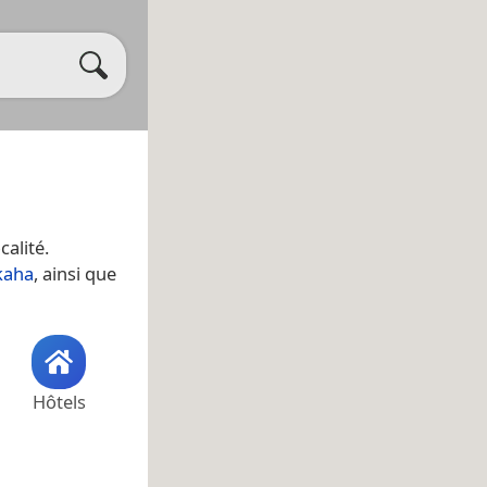
calité.
kaha
, ainsi que
Hôtels