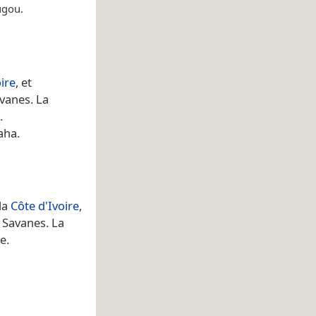
ugou.
ire
, et
avanes. La
.
aha.
la
Côte d'Ivoire
,
 Savanes. La
e.