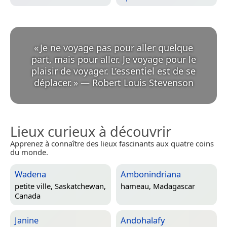
«
Je ne voyage pas pour aller quelque
part, mais pour aller. Je voyage pour le
plaisir de voyager. L’essentiel est de se
déplacer.
»
—
Robert Louis Stevenson
Lieux curieux à découvrir
Apprenez à connaître des lieux fascinants aux quatre coins
du monde.
Wadena
Ambonindriana
petite ville,
Saskatchewan,
hameau,
Madagascar
Canada
Janine
Andohalafy