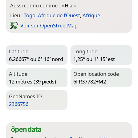
Aussi connu comme :
«
Hla
»
Lieu :
Togo
,
Afrique de l’Ouest
,
Afrique
Voir sur Open­Street­Map
Latitude
Longitude
6,26667° ou 6° 16′ nord
1,25° ou 1° 15′ est
Altitude
Open location code
12 mètres (39 pieds)
6FR37782+M2
Geo­Names ID
2366756