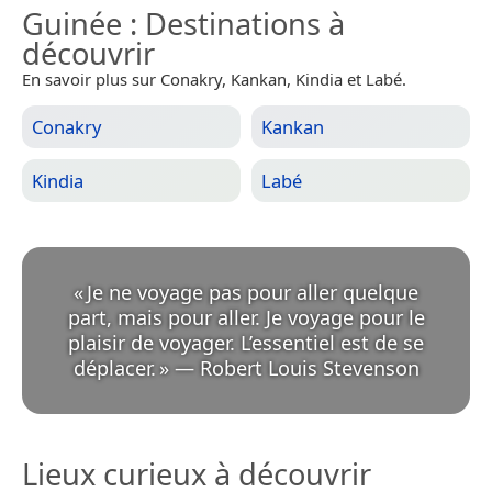
Guinée
: Destinations à
découvrir
En savoir plus sur Conakry, Kankan, Kindia et Labé.
Conakry
Kankan
Kindia
Labé
«
Je ne voyage pas pour aller quelque
part, mais pour aller. Je voyage pour le
plaisir de voyager. L’essentiel est de se
déplacer.
»
—
Robert Louis Stevenson
Lieux curieux à découvrir