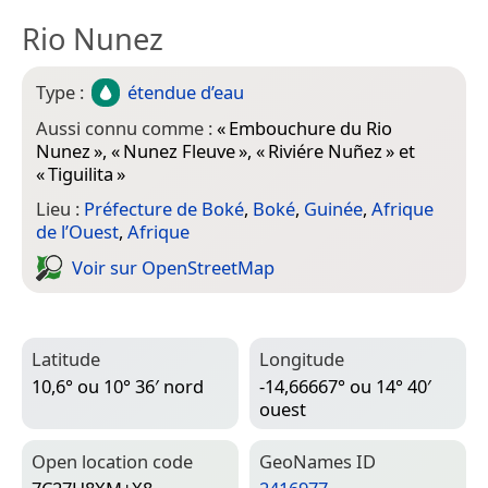
Rio Nunez
Type :
étendue d’eau
Aussi connu comme :
«
Embouchure du Rio
Nunez
», «
Nunez Fleuve
», «
Riviére Nuñez
» et
«
Tiguilita
»
Lieu :
Préfecture de Boké
,
Boké
,
Guinée
,
Afrique
de l’Ouest
,
Afrique
Voir sur Open­Street­Map
Latitude
Longitude
10,6° ou 10° 36′ nord
-14,66667° ou 14° 40′
ouest
Open location code
Geo­Names ID