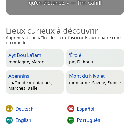
qu’en distance.
»
—
Tim Cahill
Lieux curieux à découvrir
Apprenez à connaître des lieux fascinants aux quatre coins
du monde.
Ayt Bou La’lam
‘Êrolé
montagne,
Maroc
pic,
Djibouti
Apennins
Mont du Nivolet
chaîne de montagnes,
montagne,
Savoie, France
Marches, Italie
Deutsch
Español
English
Português