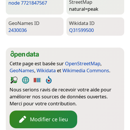
Street­Map
node 7721847567
natural=­peak
Geo­Names ID
Wiki­data ID
2430036
Q31599500
Cette page est basée sur
OpenStreetMap
,
GeoNames
,
Wikidata
et
Wikimedia Commons
.
Nous serions ravis de recevoir votre aide pour
améliorer nos sources de données ouvertes.
Merci pour votre contribution.
Modifier ce lieu