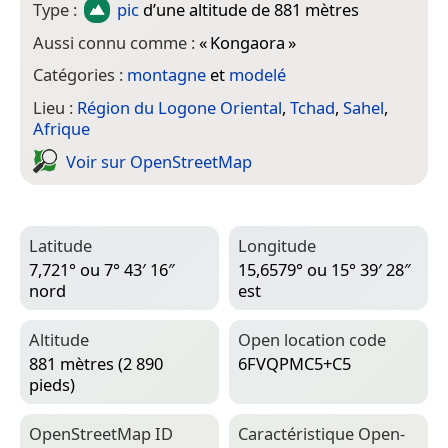
Type :
pic
d’une altitude de 881 mètres
Aussi connu comme :
«
Kongaora
»
Catégories :
montagne
et
modelé
Lieu :
Région du Logone Oriental
,
Tchad
,
Sahel
,
Afrique
Voir sur Open­Street­Map
Latitude
Longitude
7,721° ou 7° 43′ 16″
15,6579° ou 15° 39′ 28″
nord
est
Altitude
Open location code
881 mètres (2 890
6FVQPMC5+C5
pieds)
Open­Street­Map ID
Caractéristique Open­