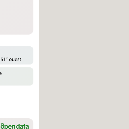
 51″ ouest
e