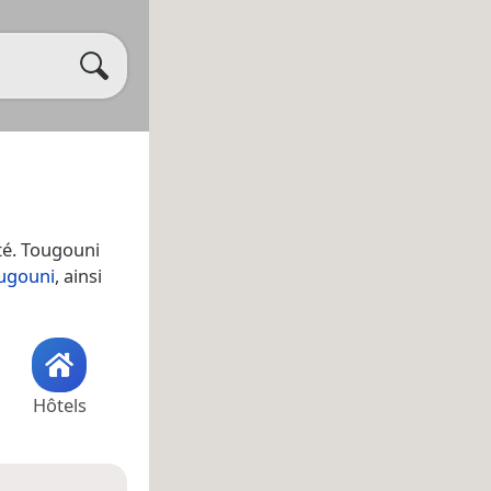
ité. Tougouni
ugouni
, ainsi
Hôtels