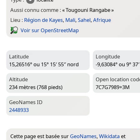
Aussi connu comme :
«
Tougouni Rangabe
»
Lieu :
Région de Kayes
,
Mali
,
Sahel
,
Afrique
Voir sur Open­Street­Map
Latitude
Longitude
15,26516° ou 15° 15′ 55″ nord
-9,63084° ou 9° 37′
Altitude
Open location cod
234 mètres (768 pieds)
7C7G7989+3M
Geo­Names ID
2448933
Cette page est basée sur
GeoNames
,
Wikidata
et