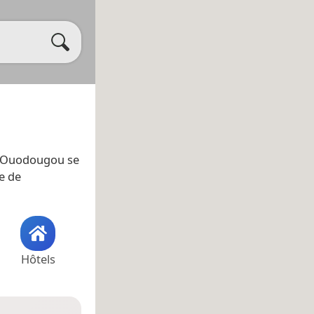
é. Ouodougou se
ue de
Hôtels