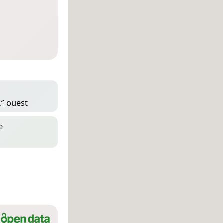
2″ ouest
e