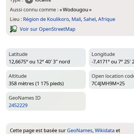
Aussi connu comme :
«
Wodougou
»
Lieu :
Région de Koulikoro
,
Mali
,
Sahel
,
Afrique
Voir sur Open­Street­Map
Latitude
Longitude
12,6675° ou 12° 40′ 3″ nord
-7,4171° ou 7° 25′ 
Altitude
Open location cod
358 mètres (1 175 pieds)
7C4JMH9M+25
Geo­Names ID
2452229
Cette page est basée sur
GeoNames
,
Wikidata
et