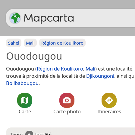
Sahel
Mali
Région de Koulikoro
Ouodougou
Ouodougou (
Région de Koulikoro
,
Mali
) est une localit
trouve à proximité de la localité de
Djikoungoni
, ainsi q
Bolibabougou
.
Carte
Carte photo
Itinéraires
Type :
localité