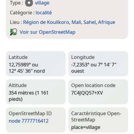
Type :
village
Catégorie :
localité
Lieu :
Région de Koulikoro
,
Mali
,
Sahel
,
Afrique
Voir sur Open­Street­Map
Latitude
Longitude
12,75989° ou
-7,2353° ou 7° 14′ 7″
12° 45′ 36″ nord
ouest
Altitude
Open location code
354 mètres (1 161
7C4JQQ57+XV
pieds)
Open­Street­Map ID
Caractéristique Open­
Street­Map
node 7777716412
place=­village