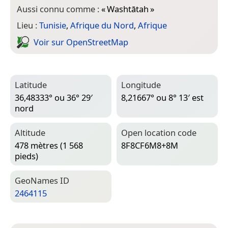
Aussi connu comme :
«
Washtātah
»
Lieu :
Tunisie
,
Afrique du Nord
,
Afrique
Voir sur Open­Street­Map
Latitude
Longitude
36,48333° ou 36° 29′
8,21667° ou 8° 13′ est
nord
Altitude
Open location code
478 mètres (1 568
8F8CF6M8+8M
pieds)
Geo­Names ID
2464115