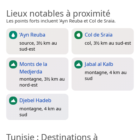
Lieux notables à proximité
Les points forts incluent ‘Ayn Reuba et Col de Sraïa.
‘Ayn Reuba
Col de Sraïa
source, 3½ km au
col, 3½ km au sud-est
sud-est
Monts de la
Jabal al Kalb
Medjerda
montagne, 4 km au
sud
montagne, 3½ km au
nord-est
Djebel Hadeb
montagne, 4 km au
sud
Tunisie
: Destinations à