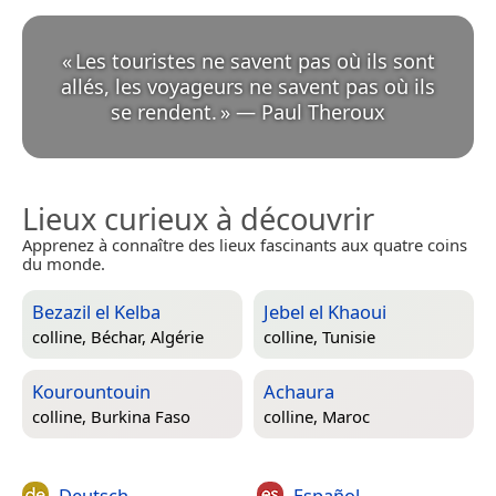
«
Les touristes ne savent pas où ils sont
allés, les voyageurs ne savent pas où ils
se rendent.
»
—
Paul Theroux
Lieux curieux à découvrir
Apprenez à connaître des lieux fascinants aux quatre coins
du monde.
Bezazil el Kelba
Jebel el Khaoui
colline,
Béchar, Algérie
colline,
Tunisie
Kourountouin
Achaura
colline,
Burkina Faso
colline,
Maroc
Deutsch
Español