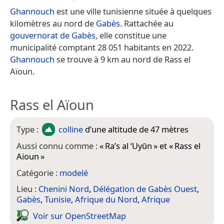
Ghannouch
est une ville tunisienne située à quelques
kilomètres au nord de
Gabès
. Rattachée au
gouvernorat de Gabès
, elle constitue une
municipalité comptant 28 051 habitants en 2022.
Ghannouch
se trouve à 9 km au nord de Rass el
Aïoun.
Rass el Aïoun
Type :
colline
d’une altitude de 47 mètres
Aussi connu comme :
«
Ra’s al ‘Uyūn
» et «
Rass el
Aioun
»
Catégorie :
modelé
Lieu :
Chenini Nord
,
Délégation de Gabès Ouest
,
Gabès
,
Tunisie
,
Afrique du Nord
,
Afrique
Voir sur Open­Street­Map