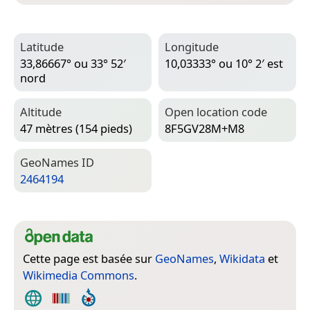
Latitude
Longitude
33,86667° ou 33° 52′
10,03333° ou 10° 2′ est
nord
Altitude
Open location code
47 mètres (154 pieds)
8F5GV28M+M8
Geo­Names ID
2464194
Cette page est basée sur
GeoNames
,
Wikidata
et
Wikimedia Commons
.