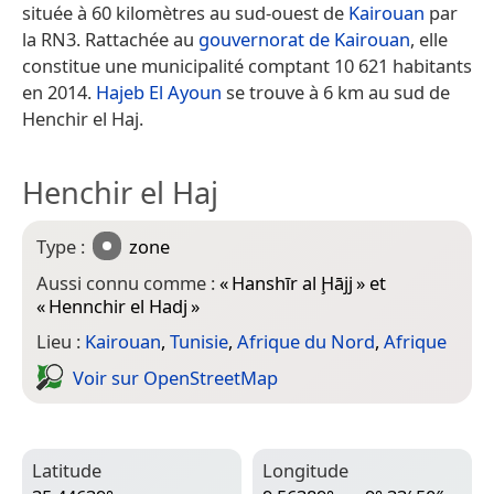
située à 60 kilomètres au sud-ouest de
Kairouan
par
la RN3. Rattachée au
gouvernorat de Kairouan
, elle
constitue une municipalité comptant 10 621 habitants
en 2014.
Hajeb El Ayoun
se trouve à 6 km au sud de
Henchir el Haj.
Henchir el Haj
Type :
zone
Aussi connu comme :
«
Hanshīr al Ḩājj
» et
«
Hennchir el Hadj
»
Lieu :
Kairouan
,
Tunisie
,
Afrique du Nord
,
Afrique
Voir sur Open­Street­Map
Latitude
Longitude