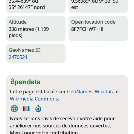
35,44639° ou
9,56389° ou 9° 33′ 50″
35° 26′ 47″ nord
est
Altitude
Open location code
338 mètres (1 109
8F7FCHW7+HH
pieds)
Geo­Names ID
2470521
Cette page est basée sur
GeoNames
,
Wikidata
et
Wikimedia Commons
.
Nous serions ravis de recevoir votre aide pour
améliorer nos sources de données ouvertes.
Merci pour votre contribution.