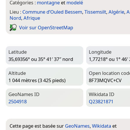
Catégories :
montagne
et
modelé
Lieu :
Commune d’Ouled Bessem
,
Tissemsilt
,
Algérie
,
A
Nord
,
Afrique
Voir sur Open­Street­Map
Latitude
Longitude
35,69356° ou 35° 41′ 37″ nord
1,77218° ou 1° 46′ 
Altitude
Open location cod
1 044 mètres (3 425 pieds)
8F73MQVC+CV
Geo­Names ID
Wiki­data ID
2504918
Q23821871
Cette page est basée sur
GeoNames
,
Wikidata
et