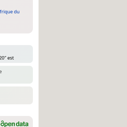
frique du
20″ est
e