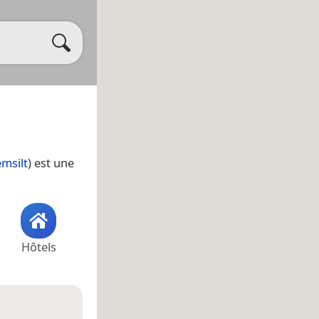
emsilt
) est une
Hôtels