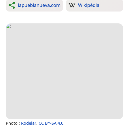
lapueblanueva.com
Wikipédia
Photo :
Rodelar
,
CC BY-SA 4.0
.