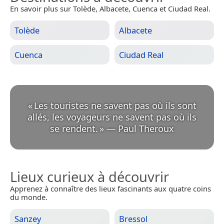
En savoir plus sur Tolède, Albacete, Cuenca et Ciudad Real.
Tolède
Albacete
Cuenca
Ciudad Real
«
Les touristes ne savent pas où ils sont
allés, les voyageurs ne savent pas où ils
se rendent.
»
—
Paul Theroux
Lieux curieux à découvrir
Apprenez à connaître des lieux fascinants aux quatre coins
du monde.
Sanzey
Bressol