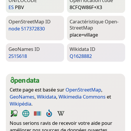
UN/LOCODE
Open location code
ES
PBV
8CFQW86F+X3
Open­Street­Map ID
Caractéristique Open­
Street­Map
node 517372830
place=­village
Geo­Names ID
Wiki­data ID
2515618
Q1628882
Cette page est basée sur
OpenStreetMap
,
GeoNames
,
Wikidata
,
Wikimedia Commons
et
Wikipédia
.
Nous serions ravis de recevoir votre aide pour
améliorer nos sources de données ouvertes.