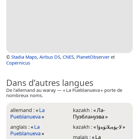
©
Stadia Maps
,
Airbus DS
,
CNES
,
PlanetObserver
et
Copernicus
Dans d’autres langues
De l’allemand au waray — « La Pueblanueva » porte de
nombreux noms.
allemand :
«
La
kazakh :
«
Ла-
Pueblanueva
»
Пуэблануэва
»
anglais :
«
La
kazakh :
«
لا-پۋەبلانۋەۆا
»
Pueblanueva
»
malais :
«
La