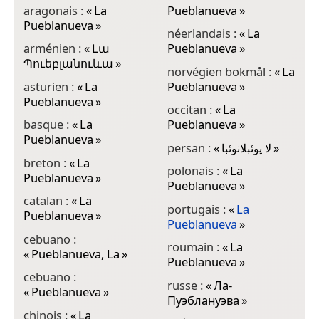
aragonais :
«
La
Pueblanueva
»
Pueblanueva
»
néerlandais :
«
La
arménien :
«
Լա
Pueblanueva
»
Պուեբլանուևա
»
norvégien bokmål :
«
La
asturien :
«
La
Pueblanueva
»
Pueblanueva
»
occitan :
«
La
basque :
«
La
Pueblanueva
»
Pueblanueva
»
persan :
«
لا پوئبلانوئبا
»
breton :
«
La
polonais :
«
La
Pueblanueva
»
Pueblanueva
»
catalan :
«
La
portugais :
«
La
Pueblanueva
»
Pueblanueva
»
cebuano :
roumain :
«
La
«
Pueblanueva, La
»
Pueblanueva
»
cebuano :
russe :
«
Ла-
«
Pueblanueva
»
Пуэблануэва
»
chinois :
«
La