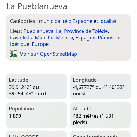
La Pueblanueva
Catégories :
municipalité d’Espagne
et
localité
Lieu :
Pueblanueva, La
,
Province de Tolède
,
Castille-La Manche
,
Meseta
,
Espagne
,
Péninsule
ibérique
,
Europe
Voir sur Open­Street­Map
Latitude
Longitude
39,91242° ou
-4,67727° ou 4° 40′ 38″
39° 54′ 45″ nord
ouest
Population
Altitude
1 890
482 mètres (1 581
pieds)