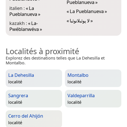
Pueblanueva
»
italien :
«
La
«
La Pueblanueva
»
Pueblanueva
»
«
لا پوئبلانوئبا
»
kazakh :
«
La-
Pwéblanwéva
»
Localités à proximité
Explorez des destinations telles que La Dehesilla et
Montalbo.
La Dehesilla
Montalbo
localité
localité
Sangrera
Valdeparrilla
localité
localité
Cerro del Ahijón
localité