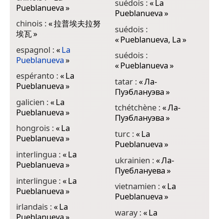
suédois :
«
La
Pueblanueva
»
Pueblanueva
»
chinois :
«
拉普埃夫拉努
suédois :
埃瓦
»
«
Pueblanueva, La
»
espagnol :
«
La
suédois :
Pueblanueva
»
«
Pueblanueva
»
espéranto :
«
La
tatar :
«
Ла-
Pueblanueva
»
Пуэблануэва
»
galicien :
«
La
tchétchène :
«
Ла-
Pueblanueva
»
Пуэблануэва
»
hongrois :
«
La
turc :
«
La
Pueblanueva
»
Pueblanueva
»
interlingua :
«
La
ukrainien :
«
Ла-
Pueblanueva
»
Пуеблануева
»
interlingue :
«
La
vietnamien :
«
La
Pueblanueva
»
Pueblanueva
»
irlandais :
«
La
waray :
«
La
Pueblanueva
»