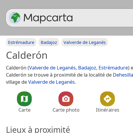
Estrémadure
Badajoz
Valverde de Leganés
Calderón
Calderón (
Valverde de Leganés
,
Badajoz
,
Estrémadure
) 
Calderón se trouve à proximité de la localité de
Dehesill
village de
Valverde de Leganés
.
Carte
Carte photo
Itinéraires
Lieux à proximité