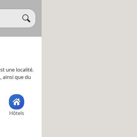
est une localité.
a
, ainsi que du
Hôtels