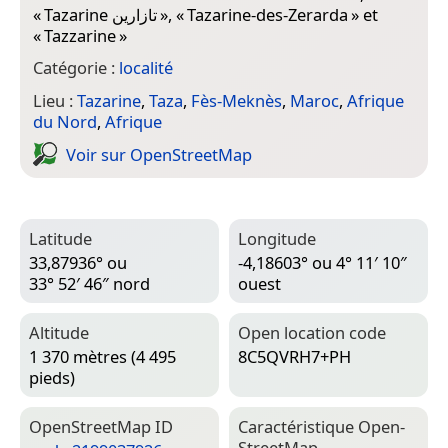
«
Tazarine تازارين
», «
Tazarine-des-Zerarda
» et
«
Tazzarine
»
Catégorie :
localité
Lieu :
Tazarine
,
Taza
,
Fès-Meknès
,
Maroc
,
Afrique
du Nord
,
Afrique
Voir sur Open­Street­Map
Latitude
Longitude
33,87936° ou
-4,18603° ou 4° 11′ 10″
33° 52′ 46″ nord
ouest
Altitude
Open location code
1 370 mètres (4 495
8C5QVRH7+PH
pieds)
Open­Street­Map ID
Caractéristique Open­
Street­Map