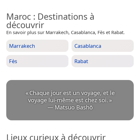
Maroc
: Destinations à
découvrir
En savoir plus sur Marrakech, Casablanca, Fès et Rabat.
Marrakech
Casablanca
Fès
Rabat
«
Chaque jour est un voyage, et le
voyage lui-même est chez soi.
»
—
Matsuo Bashō
Lieux curieux à découvrir