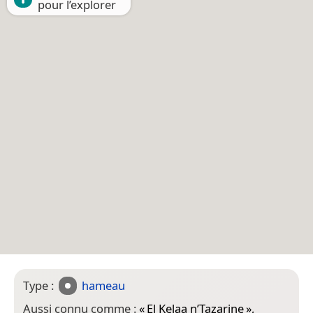
pour l’explorer
Type :
hameau
Aussi connu comme :
«
El Kelaa n’Tazarine
»,